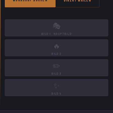
Workshop buchen
Direkt mailen
🎭
BILD 1 · HAUPTBILD
🔥
BILD 2
✏️
BILD 3
✨
BILD 4