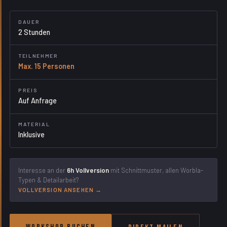
DAUER
2 Stunden
TEILNEHMER
Max. 15 Personen
PREIS
Auf Anfrage
MATERIAL
Inklusive
Interesse an der
6h Vollversion
mit Schnittmuster, allen Worbla-
Typen & Detailarbeit?
VOLLVERSION ANSEHEN →